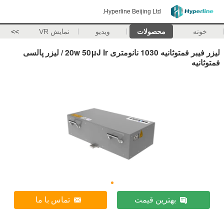
Hyperline Beijing Ltd.
خونه
محصولات
ویدیو
نمایش VR
>>
لیزر فیبر فمتوثانیه 1030 نانومتری 20w 50μJ Ir / لیزر پالسی
فمتوثانیه
بهترین قیمت
تماس با ما