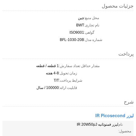
جزئیات محصول
محل منبع:
چين
نام تجاری:
BWT
گواهی:
ISO9001
شماره مدل:
BFL-1030-20B
پرداخت
مقدار حداقل تعداد سفارش:
1 قطعه / قطعه
زمان تحویل:
4-8 هفته
شرایط پرداخت:
T/T
قابلیت ارائه:
100000 / سال
شرح
لیزر IR Picosecond
نام
لیزر فمتوثانیه IR 20W50μJ
محصول: