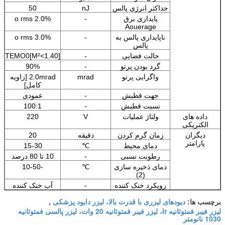
حداکثر انرژی پالس
nJ
50
پایداری برق
-
2.0% o rms
Aouerage
ناپایداری پالس به
-
3.0% o rms
پالس
حالت فضایی
-
TEMO0[M²<1.40]
گرد بودن پرتو
-
90%
واگرایی پرتو
mrad
2.0mrad [زاویه
کامل]
جهت قطبش
-
عمودی
نسبت قطبش
-
100:1
داده های
ولتاژ عملیات
V
220
الکتریکی
دیگران
زمان گرم کردن
دقیقه
20
پارامتر
دمای محیط
℃
15-30
رطوبت نسبی
-
10 تا 80 درصد
دمای ذخیره سازی
℃
-10-50
(2)
رویکرد خنک کننده
-
آب خنک کننده
دیودهای لیزری با قدرت بالا، لیزر دایود پزشکی
برچسب ها:
,
لیزر فیبر فمتوثانیه ir، لیزر فیبر فمتوثانیه 20 وات، لیزر پالسی فمتوثانیه
1030 نانومتر