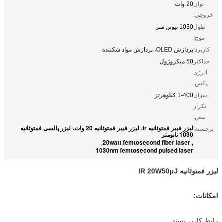
توان
20 وات
خروجی:
طول
1030 نیوتن متر
موج:
کاربرد:
پردازش OLED، پردازش مواد شکننده
حداکثر
50 میکروژول
انرژی
پالس:
میزان
1-400 کیلوهرتز
تکرار
نبض:
لیزر فیبر فمتوثانیه ir، لیزر فیبر فمتوثانیه 20 وات، لیزر پالسی فمتوثانیه
برجسته:
1030 نانومتر
20watt femtosecond fiber laser
,
,
1030nm femtosecond pulsed laser
لیزر فمتوثانیه IR 20W50μJ
امکانات
:
رابط کاربر پسند