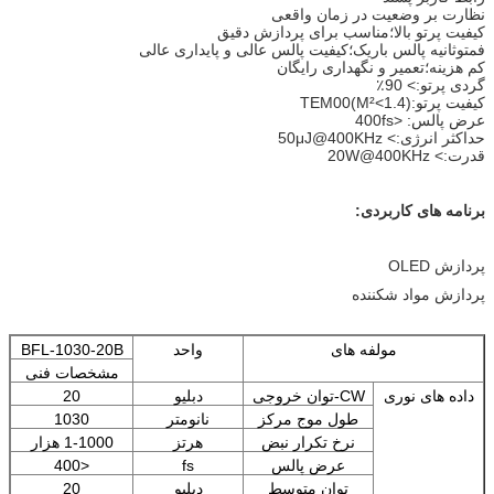
نظارت بر وضعیت در زمان واقعی
کیفیت پرتو بالا؛مناسب برای پردازش دقیق
فمتوثانیه پالس باریک؛کیفیت پالس عالی و پایداری عالی
کم هزینه؛تعمیر و نگهداری رایگان
گردی پرتو:> 90٪
کیفیت پرتو:TEM00(M²<1.4)
عرض پالس: <400fs
حداکثر انرژی:> 50μJ@400KHz
قدرت:> 20W@400KHz
برنامه های کاربردی
:
پردازش OLED
پردازش مواد شکننده
مولفه های
واحد
BFL-1030-20B
مشخصات فنی
داده های نوری
CW-توان خروجی
دبلیو
20
طول موج مرکز
نانومتر
1030
نرخ تکرار نبض
هرتز
1-1000 هزار
عرض پالس
fs
<
400
توان متوسط
دبلیو
20