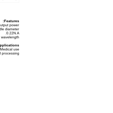
:
Features
utput power
dle diameter
0.22N.A.
 wavelength
pplications
Medical use
l processing