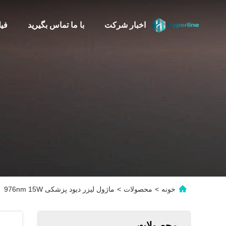
اخبار شرکت
با ما تماس بگیرید
فی
خونه
>
محصولات
>
ماژول لیزر دیود پزشکی 976nm 15W
محصولات