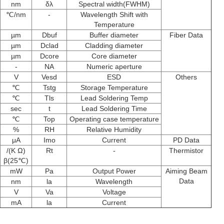
nm
δλ
Spectral width(FWHM)
nm/℃
-
Wavelength Shift with
Temperature
µm
Dbuf
Buffer diameter
Fiber Data
µm
Dclad
Cladding diameter
µm
Dcore
Core diameter
-
NA
Numeric aperture
V
Vesd
ESD
Others
℃
Tstg
Storage Temperature
℃
Tls
Lead Soldering Temp
sec
t
Lead Soldering Time
℃
Top
Operating case temperature
%
RH
Relative Humidity
μA
Imo
Current
PD Data
(K Ω)/
Rt
-
Thermistor
β(25℃)
mW
Pa
Output Power
Aiming Beam
Data
nm
la
Wavelength
V
Va
Voltage
mA
la
Current