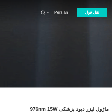
نقل قول
Persian
ماژول لیزر دیود پزشکی 976nm 15W