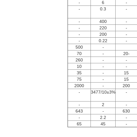
-
6
-
-
0.3
-
-
400
-
-
220
-
-
200
-
-
0.22
-
500
-
70
-
-20
260
-
-
10
-
-
35
-
15
75
-
15
2000
-
200
-
10±3%/3477
-
-
2
-
643
-
630
-
2.2
-
65
45
-