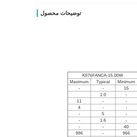
توضیحات محصول
K976FANCA-15.00W
Maximum
Typical
Minimum
-
-
15
1.0
-
11
-
-
4
-
-
-
5
-
-
1.6
-
-
-
40
986
-
966