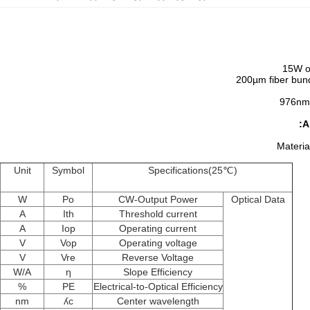
15W o
200µm fiber bun
976nm
:
A
Materia
Unit
Symbol
Specifications(25℃)
W
Po
CW-Output Power
Optical Data
A
Ith
Threshold current
A
Iop
Operating current
V
Vop
Operating voltage
V
Vre
Reverse Voltage
W/A
η
Slope Efficiency
%
PE
Electrical-to-Optical Efficiency
nm
ʎc
Center wavelength