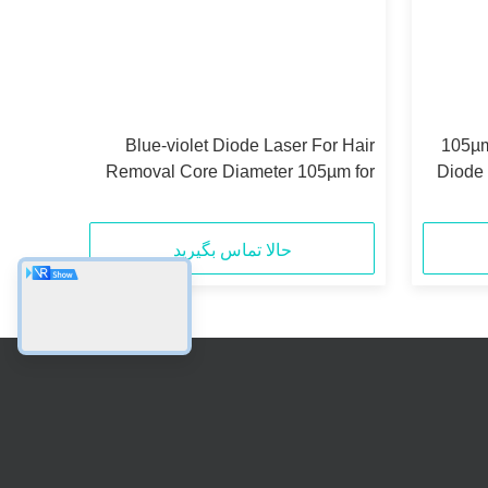
Blue-violet Diode Laser For Hair
105µm Core Diameter High Power
Removal Core Diameter 105µm for
Diode 
Smooth and Hair-free Skin
for 40
حالا تماس بگیرید